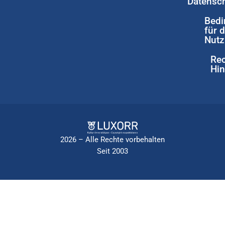
Datensch
Bedi
für d
Nut
Rec
Hin
2026 – Alle Rechte vorbehalten
Seit 2003