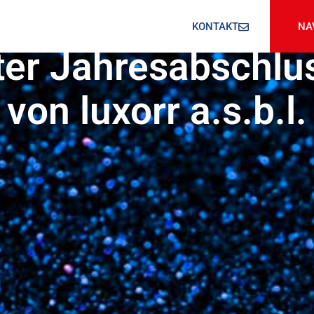
KONTAKT
NA
Veröffentlicht am
26 Juli 2025
ter Jahresabschlu
von luxorr a.s.b.l.